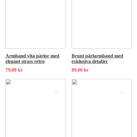
Armband vita pärlor med
Brunt pärlarmband med
elegant strass retro
exklusiva detaljer
79,00
kr
89,00
kr