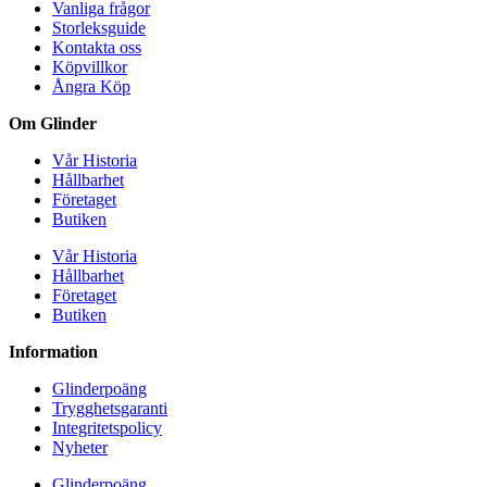
Vanliga frågor
Storleksguide
Kontakta oss
Köpvillkor
Ångra Köp
Om Glinder
Vår Historia
Hållbarhet
Företaget
Butiken
Vår Historia
Hållbarhet
Företaget
Butiken
Information
Glinderpoäng
Trygghetsgaranti
Integritetspolicy
Nyheter
Glinderpoäng