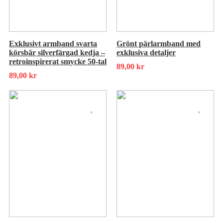
Exklusivt armband svarta
Grönt pärlarmband med
körsbär silverfärgad kedja –
exklusiva detaljer
retroinspirerat smycke 50-tal
89,00
kr
89,00
kr