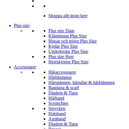
Shoppa allt inom herr
Plus size
Plus size Dam
Klänningar Plus Size
Blusar och tröjor Plus Size
Kjolar Plus Size
Underkjolar Plus Size
Plus size Herr
Herrskjortor Plus Size
Accessoarer
Håraccessoarer
Hårblommor
Hårspännen, hårnålar & hårklämmor
Bandana & scarf
Diadem & Tiara
Hårband
Scrunchies
Smycken
Halsband
Armband
Diadem & Tiara