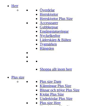
Herr
Överdelar
Herrskjortor
Herrskjortor Plus Size
Accessoarer
Gubbkepsar
Engångstatueringar
Nyckelkedjor
Läderskärp & Bälten
Tygmärken
Hängslen
Shoppa allt inom herr
Plus size
Plus size Dam
Klänningar Plus Size
Blusar och tröjor Plus Size
Kjolar Plus Size
Underkjolar Plus Size
Plus size Herr