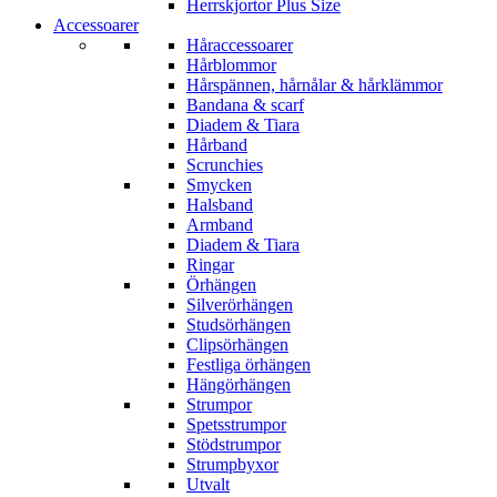
Herrskjortor Plus Size
Accessoarer
Håraccessoarer
Hårblommor
Hårspännen, hårnålar & hårklämmor
Bandana & scarf
Diadem & Tiara
Hårband
Scrunchies
Smycken
Halsband
Armband
Diadem & Tiara
Ringar
Örhängen
Silverörhängen
Studsörhängen
Clipsörhängen
Festliga örhängen
Hängörhängen
Strumpor
Spetsstrumpor
Stödstrumpor
Strumpbyxor
Utvalt