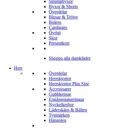
Strumpbyxor
Byxor & Shorts
Överdelar
Blusar & Tröjor
Bolero
Cardigans
Övrigt
Skor
Presentkort
Shoppa alla damkläder
Herr
Överdelar
Herrskjortor
Herrskjortor Plus Size
Accessoarer
Gubbkepsar
Engångstatueringar
Nyckelkedjor
Läderskärp & Bälten
Tygmärken
Hängslen