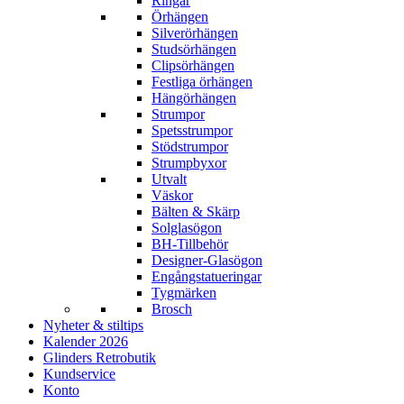
Ringar
Örhängen
Silverörhängen
Studsörhängen
Clipsörhängen
Festliga örhängen
Hängörhängen
Strumpor
Spetsstrumpor
Stödstrumpor
Strumpbyxor
Utvalt
Väskor
Bälten & Skärp
Solglasögon
BH-Tillbehör
Designer-Glasögon
Engångstatueringar
Tygmärken
Brosch
Nyheter & stiltips
Kalender 2026
Glinders Retrobutik
Kundservice
Konto