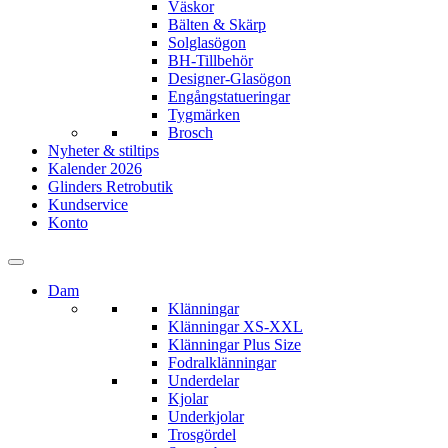
Väskor
Bälten & Skärp
Solglasögon
BH-Tillbehör
Designer-Glasögon
Engångstatueringar
Tygmärken
Brosch
Nyheter & stiltips
Kalender 2026
Glinders Retrobutik
Kundservice
Konto
Dam
Klänningar
Klänningar XS-XXL
Klänningar Plus Size
Fodralklänningar
Underdelar
Kjolar
Underkjolar
Trosgördel