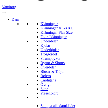
Varukorg
Dam
Klänningar
Klänningar XS-XXL
Klänningar Plus Size
Fodralklänningar
Underdelar
Kjolar
Underkjolar
Trosgördel
Strumpbyxor
Byxor & Shorts
Överdelar
Blusar & Tröjor
Bolero
Cardigans
Övrigt
Skor
Presentkort
Shoppa alla damkläder