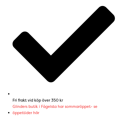
Fri frakt vid köp över 350 kr
Glinders butik i Fågelsta har sommaröppet- se
öppettider här