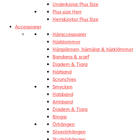
Underkjolar Plus Size
Plus size Herr
Herrskjortor Plus Size
Accessoarer
Håraccessoarer
Hårblommor
Hårspännen, hårnålar & hårklämmor
Bandana & scarf
Diadem & Tiara
Hårband
Scrunchies
Smycken
Halsband
Armband
Diadem & Tiara
Ringar
Örhängen
Silverörhängen
Studsörhängen