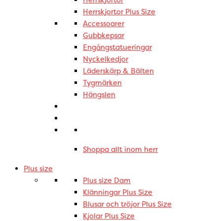
Herrskjortor
Herrskjortor Plus Size
Accessoarer
Gubbkepsar
Engångstatueringar
Nyckelkedjor
Läderskärp & Bälten
Tygmärken
Hängslen
Shoppa allt inom herr
Plus size
Plus size Dam
Klänningar Plus Size
Blusar och tröjor Plus Size
Kjolar Plus Size