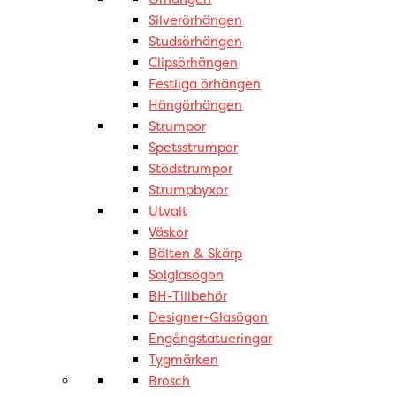
Silverörhängen
Studsörhängen
Clipsörhängen
Festliga örhängen
Hängörhängen
Strumpor
Spetsstrumpor
Stödstrumpor
Strumpbyxor
Utvalt
Väskor
Bälten & Skärp
Solglasögon
BH-Tillbehör
Designer-Glasögon
Engångstatueringar
Tygmärken
Brosch