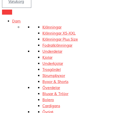
Varukorg
Dam
Klänningar
Klänningar XS-XXL
Klänningar Plus Size
Fodralklänningar
Underdelar
Kjolar
Underkjolar
Trosgördel
Strumpbyxor
Byxor & Shorts
Överdelar
Blusar & Tröjor
Bolero
Cardigans
Övrigt