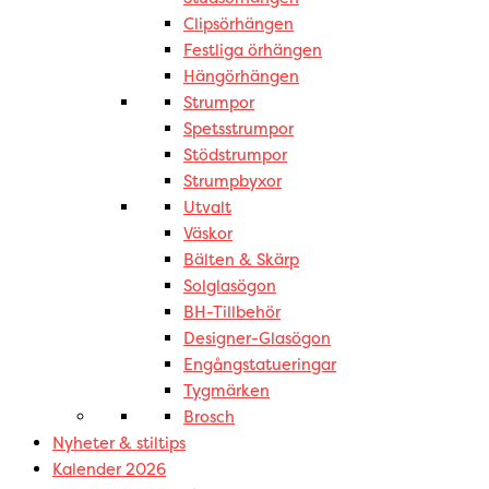
Clipsörhängen
Festliga örhängen
Hängörhängen
Strumpor
Spetsstrumpor
Stödstrumpor
Strumpbyxor
Utvalt
Väskor
Bälten & Skärp
Solglasögon
BH-Tillbehör
Designer-Glasögon
Engångstatueringar
Tygmärken
Brosch
Nyheter & stiltips
Kalender 2026