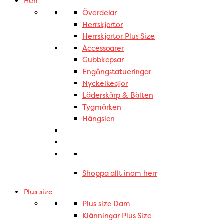
Herr
Överdelar
Herrskjortor
Herrskjortor Plus Size
Accessoarer
Gubbkepsar
Engångstatueringar
Nyckelkedjor
Läderskärp & Bälten
Tygmärken
Hängslen
Shoppa allt inom herr
Plus size
Plus size Dam
Klänningar Plus Size