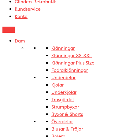
Glinders Retrobutik
Kundservice
Konto
Dam
Klänningar
Klänningar XS-XXL
Klänningar Plus Size
Fodralklänningar
Underdelar
Kjolar
Underkjolar
Trosgördel
Strumpbyxor
Byxor & Shorts
Överdelar
Blusar & Tröjor
Bolero