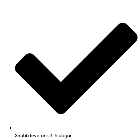
Products
Products
Hoppa
search
search
till
innehåll
Snabb leverans 3-5 dagar