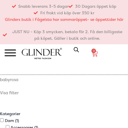
Hoppa
Snabb leverans 3-5 dagar
30 Dagars öppet köp
till
Fri frakt vid köp över 350 kr
innehåll
Glinders butik i Fågelsta har sommaröppet- se öppettider här
JUST NU - Köp 3 smycken, betala för 2. Få den billigaste
på köpet. Gäller i butik och online.
0
Varukorg
babyrosa
Visa filter
Kategorier
Dam
(1)
Accessoarer
(1)