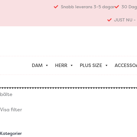
Hoppa
Snabb leverans 3-5 dagar
30 Dag
till
innehåll
JUST NU - K
DAM
HERR
PLUS SIZE
ACCESSO
bälte
Visa filter
Kategorier