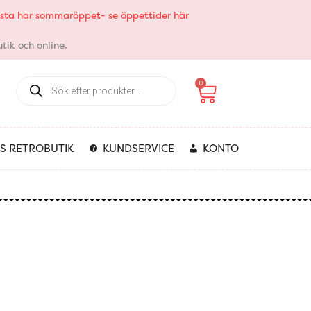
elsta har sommaröppet- se öppettider här
tik och online.
Products
Varukorg
0
search
S RETROBUTIK
KUNDSERVICE
KONTO