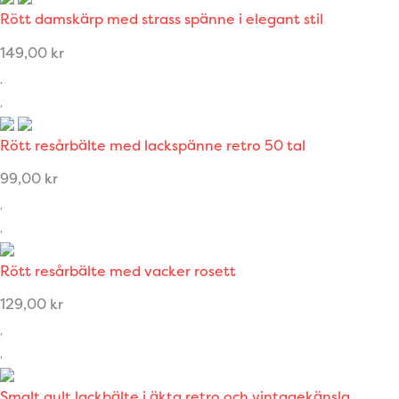
Rött damskärp med strass spänne i elegant stil
149,00
kr
Rött resårbälte med lackspänne retro 50 tal
99,00
kr
Rött resårbälte med vacker rosett
129,00
kr
Smalt gult lackbälte i äkta retro och vintagekänsla