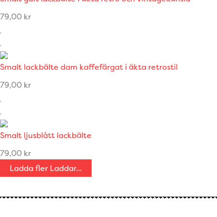
79,00
kr
Smalt lackbälte dam kaffefärgat i äkta retrostil
79,00
kr
Smalt ljusblått lackbälte
79,00
kr
Ladda fler
Laddar...