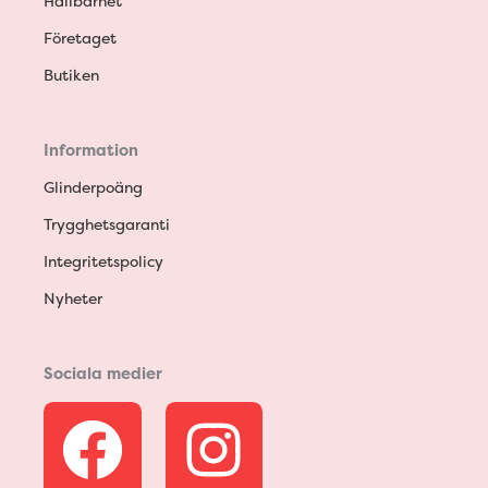
Hållbarhet
Företaget
Butiken
Information
Glinderpoäng
Trygghetsgaranti
Integritetspolicy
Nyheter
Sociala medier
F
I
a
n