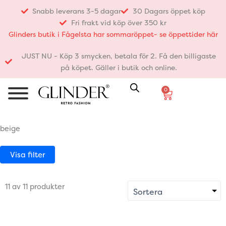
Hoppa
Snabb leverans 3-5 dagar
30 Dagars öppet köp
till
Fri frakt vid köp över 350 kr
innehåll
Glinders butik i Fågelsta har sommaröppet- se öppettider här
JUST NU - Köp 3 smycken, betala för 2. Få den billigaste
på köpet. Gäller i butik och online.
0
Varukorg
beige
Visa filter
11 av 11 produkter