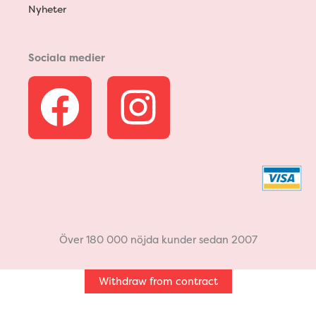
Nyheter
Sociala medier
F
I
a
n
c
s
e
t
b
a
Över 180 000 nöjda kunder sedan 2007
o
g
Withdraw from contract