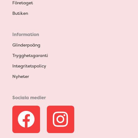
Företaget
Butiken
Information
Glinderpoäng
Trygghetsgaranti
Integritetspolicy
Nyheter
Sociala medier
F
I
a
n