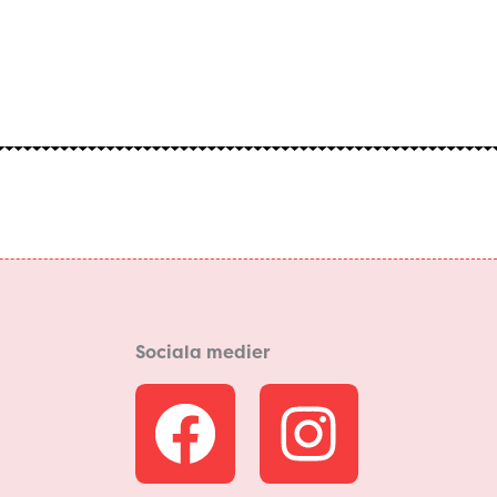
Sociala medier
F
I
a
n