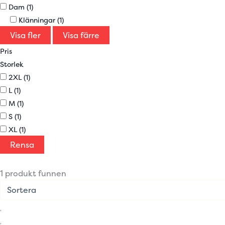
Dam
(1)
Klänningar
(1)
Visa fler
Visa färre
Pris
Storlek
2XL
(1)
L
(1)
M
(1)
S
(1)
XL
(1)
Rensa
1 produkt funnen