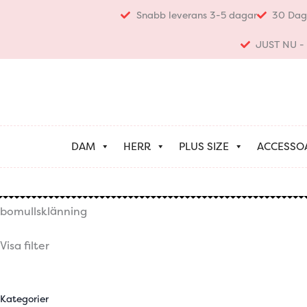
Hoppa
Snabb leverans 3-5 dagar
30 Dag
till
innehåll
JUST NU - K
DAM
HERR
PLUS SIZE
ACCESSO
bomullsklänning
Visa filter
Kategorier