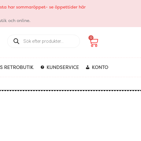
elsta har sommaröppet- se öppettider här
tik och online.
Products
Varukorg
0
search
S RETROBUTIK
KUNDSERVICE
KONTO