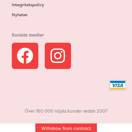
Integritetspolicy
Nyheter
Sociala medier
F
I
a
n
c
s
e
t
b
a
Över 180 000 nöjda kunder sedan 2007
o
g
Withdraw from contract