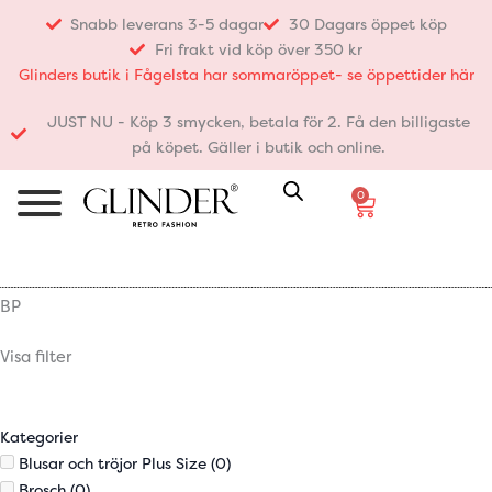
Hoppa
Snabb leverans 3-5 dagar
30 Dagars öppet köp
till
Fri frakt vid köp över 350 kr
innehåll
Glinders butik i Fågelsta har sommaröppet- se öppettider här
JUST NU - Köp 3 smycken, betala för 2. Få den billigaste
på köpet. Gäller i butik och online.
0
Varukorg
BP
Visa filter
Kategorier
Blusar och tröjor Plus Size
(0)
Brosch
(0)