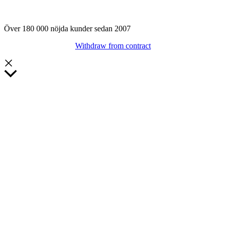
Över 180 000 nöjda kunder sedan 2007
Withdraw from contract
Rulla
till
toppen