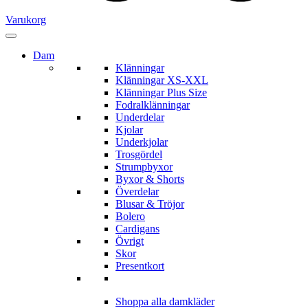
Varukorg
Dam
Klänningar
Klänningar XS-XXL
Klänningar Plus Size
Fodralklänningar
Underdelar
Kjolar
Underkjolar
Trosgördel
Strumpbyxor
Byxor & Shorts
Överdelar
Blusar & Tröjor
Bolero
Cardigans
Övrigt
Skor
Presentkort
Shoppa alla damkläder