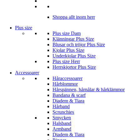
Shoppa allt inom herr
Plus size
Plus size Dam
Klänningar Plus Size
Blusar och tröjor Plus Size
Kjolar Plus Size
Underkjolar Plus Size
Plus size Herr
Herrskjortor Plus Size
Accessoarer
Håraccessoarer
Hårblommor
Hårspännen, hårnålar & hårklämmor
Bandana & scarf
Diadem & Tiara
Hårband
Scrunchies
Smycken
Halsband
Armband
Diadem & Tiara