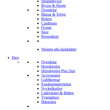
Strumpbyxor
Byxor & Shorts
Överdelar
Blusar & Tröjor
Bolero
Cardigans
Övrigt
Skor
Presentkort
Shoppa alla damkläder
Herr
Överdelar
Herrskjortor
Herrskjortor Plus Size
Accessoarer
Gubbkepsar
Engångstatueringar
Nyckelkedjor
Läderskärp & Bälten
Tygmärken
Hängslen