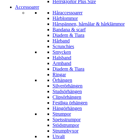
Herrskjortor Plus Size
Accessoarer
Håraccessoarer
Hårblommor
Hårspännen, hårnålar & hårklämmor
Bandana & scarf
Diadem & Tiara
Hårband
Scrunchies
Smycken
Halsband
Armband
Diadem & Tiara
Ringar
Örhängen
Silverörhängen
Studsörhängen
Clipsörhängen
Festliga örhängen
Hängörhängen
Strumpor
Spetsstrumpor
Stödstrumpor
Strumpbyxor
Utvalt