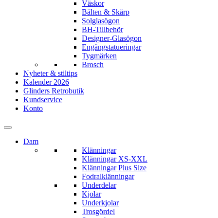
Väskor
Bälten & Skärp
Solglasögon
BH-Tillbehör
Designer-Glasögon
Engångstatueringar
Tygmärken
Brosch
Nyheter & stiltips
Kalender 2026
Glinders Retrobutik
Kundservice
Konto
Dam
Klänningar
Klänningar XS-XXL
Klänningar Plus Size
Fodralklänningar
Underdelar
Kjolar
Underkjolar
Trosgördel