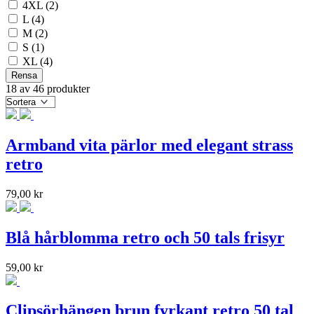
4XL
(2)
L
(4)
M
(2)
S
(1)
XL
(4)
Rensa
18 av 46 produkter
Armband vita pärlor med elegant strass
retro
79,00
kr
Blå hårblomma retro och 50 tals frisyr
59,00
kr
Clipsörhängen brun fyrkant retro 50 tal