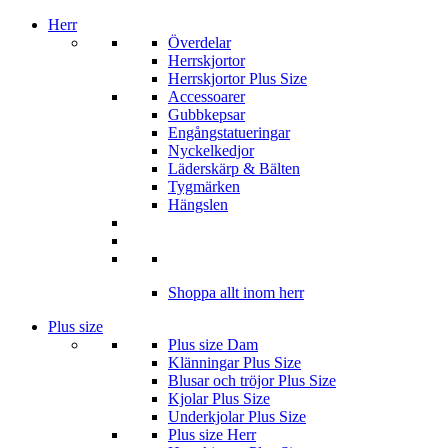
Herr
Överdelar
Herrskjortor
Herrskjortor Plus Size
Accessoarer
Gubbkepsar
Engångstatueringar
Nyckelkedjor
Läderskärp & Bälten
Tygmärken
Hängslen
Shoppa allt inom herr
Plus size
Plus size Dam
Klänningar Plus Size
Blusar och tröjor Plus Size
Kjolar Plus Size
Underkjolar Plus Size
Plus size Herr