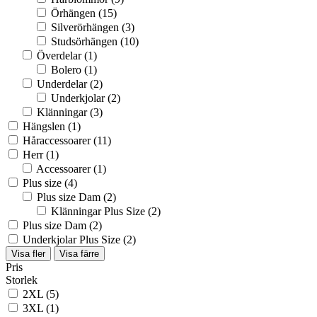
Örhängen
(15)
Silverörhängen
(3)
Studsörhängen
(10)
Överdelar
(1)
Bolero
(1)
Underdelar
(2)
Underkjolar
(2)
Klänningar
(3)
Hängslen
(1)
Håraccessoarer
(11)
Herr
(1)
Accessoarer
(1)
Plus size
(4)
Plus size Dam
(2)
Klänningar Plus Size
(2)
Plus size Dam
(2)
Underkjolar Plus Size
(2)
Visa fler
Visa färre
Pris
Storlek
2XL
(5)
3XL
(1)