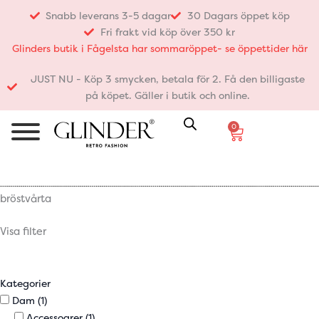
Hoppa
Snabb leverans 3-5 dagar
30 Dagars öppet köp
till
Fri frakt vid köp över 350 kr
innehåll
Glinders butik i Fågelsta har sommaröppet- se öppettider här
JUST NU - Köp 3 smycken, betala för 2. Få den billigaste
på köpet. Gäller i butik och online.
0
Varukorg
bröstvårta
Visa filter
Kategorier
Dam
(1)
Accessoarer
(1)