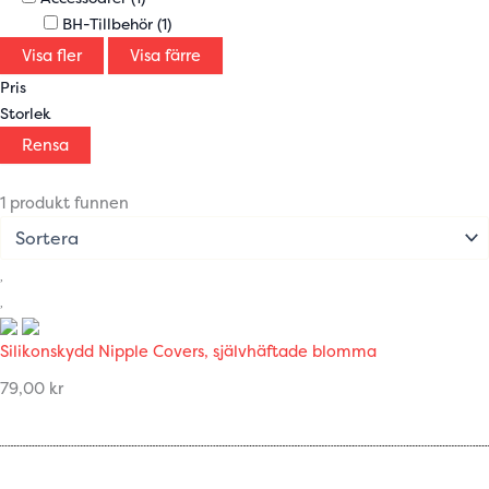
BH-Tillbehör
(1)
Visa fler
Visa färre
Pris
Storlek
Rensa
1 produkt funnen
Silikonskydd Nipple Covers, självhäftade blomma
79,00
kr