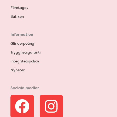
Företaget
Butiken
Information
Glinderpoäng
Trygghetsgaranti
Integritetspolicy
Nyheter
Sociala medier
F
I
a
n