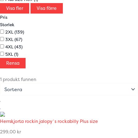
Visa fler
Visa färre
Pris
Storlek
2XL
(139)
3XL
(67)
4XL
(43)
5XL
(1)
Rensa
1 produkt funnen
Herrskjorta rockin jalopy`s rockabilly Plus size
299,00
kr