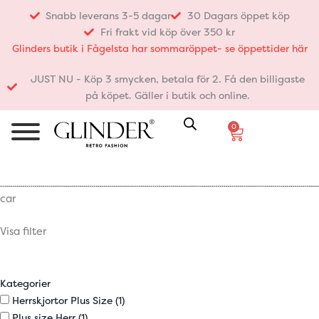
Hoppa
Snabb leverans 3-5 dagar
30 Dagars öppet köp
till
Fri frakt vid köp över 350 kr
innehåll
Glinders butik i Fågelsta har sommaröppet- se öppettider här
JUST NU - Köp 3 smycken, betala för 2. Få den billigaste
på köpet. Gäller i butik och online.
0
Varukorg
car
Visa filter
Kategorier
Herrskjortor Plus Size
(1)
Plus size Herr
(1)