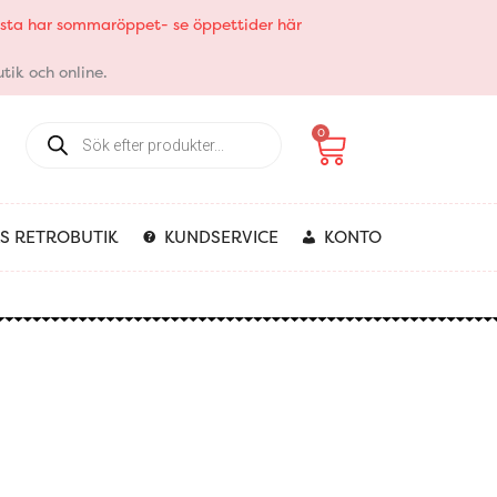
elsta har sommaröppet- se öppettider här
tik och online.
Products
Varukorg
0
search
S RETROBUTIK
KUNDSERVICE
KONTO