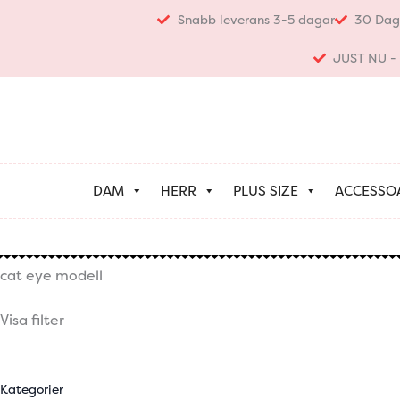
Hoppa
Snabb leverans 3-5 dagar
30 Dag
till
innehåll
JUST NU - K
DAM
HERR
PLUS SIZE
ACCESSO
cat eye modell
Visa filter
Kategorier