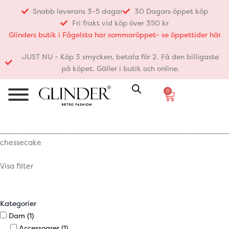
Hoppa
Snabb leverans 3-5 dagar
30 Dagars öppet köp
till
Fri frakt vid köp över 350 kr
innehåll
Glinders butik i Fågelsta har sommaröppet- se öppettider här
JUST NU - Köp 3 smycken, betala för 2. Få den billigaste
på köpet. Gäller i butik och online.
0
Varukorg
chessecake
Visa filter
Kategorier
Dam
(1)
Accessoarer
(1)