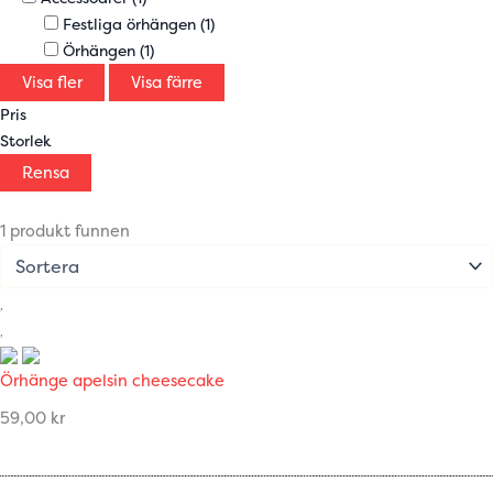
Festliga örhängen
(1)
Örhängen
(1)
Visa fler
Visa färre
Pris
Storlek
Rensa
1 produkt funnen
Örhänge apelsin cheesecake
59,00
kr