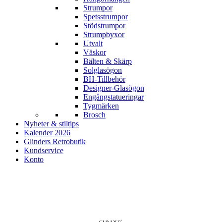
Strumpor
Spetsstrumpor
Stödstrumpor
Strumpbyxor
Utvalt
Väskor
Bälten & Skärp
Solglasögon
BH-Tillbehör
Designer-Glasögon
Engångstatueringar
Tygmärken
Brosch
Nyheter & stiltips
Kalender 2026
Glinders Retrobutik
Kundservice
Konto