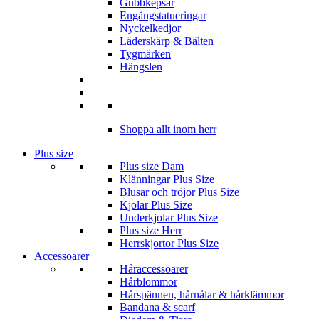
Gubbkepsar
Engångstatueringar
Nyckelkedjor
Läderskärp & Bälten
Tygmärken
Hängslen
Shoppa allt inom herr
Plus size
Plus size Dam
Klänningar Plus Size
Blusar och tröjor Plus Size
Kjolar Plus Size
Underkjolar Plus Size
Plus size Herr
Herrskjortor Plus Size
Accessoarer
Håraccessoarer
Hårblommor
Hårspännen, hårnålar & hårklämmor
Bandana & scarf