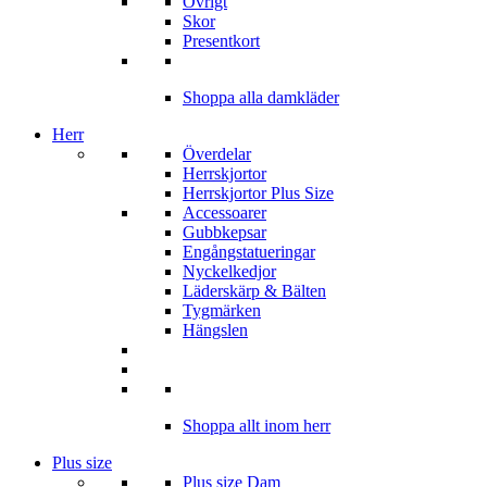
Övrigt
Skor
Presentkort
Shoppa alla damkläder
Herr
Överdelar
Herrskjortor
Herrskjortor Plus Size
Accessoarer
Gubbkepsar
Engångstatueringar
Nyckelkedjor
Läderskärp & Bälten
Tygmärken
Hängslen
Shoppa allt inom herr
Plus size
Plus size Dam