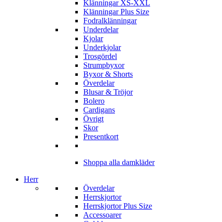
Klänningar XS-XXL
Klänningar Plus Size
Fodralklänningar
Underdelar
Kjolar
Underkjolar
Trosgördel
Strumpbyxor
Byxor & Shorts
Överdelar
Blusar & Tröjor
Bolero
Cardigans
Övrigt
Skor
Presentkort
Shoppa alla damkläder
Herr
Överdelar
Herrskjortor
Herrskjortor Plus Size
Accessoarer