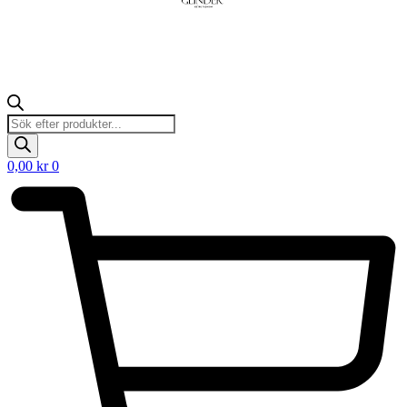
Products
search
0,00
kr
0