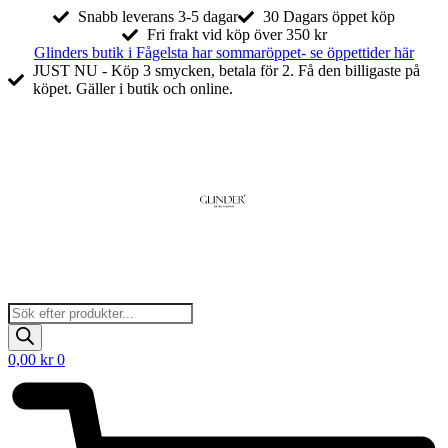
Hoppa
Snabb leverans 3-5 dagar
30 Dagars öppet köp
till
Fri frakt vid köp över 350 kr
innehåll
Glinders butik i Fågelsta har sommaröppet- se öppettider här
JUST NU - Köp 3 smycken, betala för 2. Få den billigaste på
köpet. Gäller i butik och online.
Products
search
0,00
kr
0