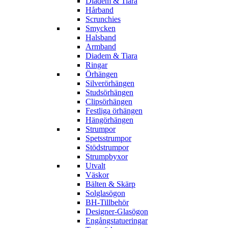
Diadem & Tiara
Hårband
Scrunchies
Smycken
Halsband
Armband
Diadem & Tiara
Ringar
Örhängen
Silverörhängen
Studsörhängen
Clipsörhängen
Festliga örhängen
Hängörhängen
Strumpor
Spetsstrumpor
Stödstrumpor
Strumpbyxor
Utvalt
Väskor
Bälten & Skärp
Solglasögon
BH-Tillbehör
Designer-Glasögon
Engångstatueringar