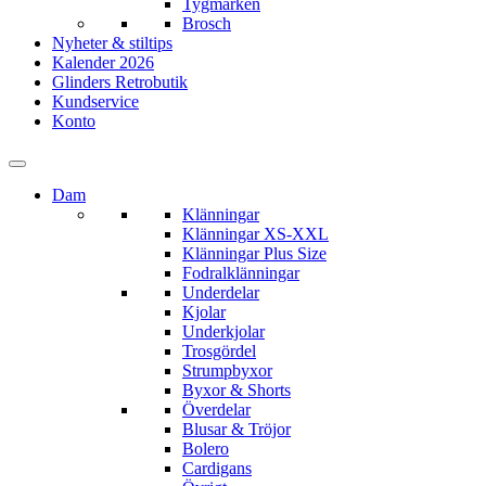
Tygmärken
Brosch
Nyheter & stiltips
Kalender 2026
Glinders Retrobutik
Kundservice
Konto
Dam
Klänningar
Klänningar XS-XXL
Klänningar Plus Size
Fodralklänningar
Underdelar
Kjolar
Underkjolar
Trosgördel
Strumpbyxor
Byxor & Shorts
Överdelar
Blusar & Tröjor
Bolero
Cardigans