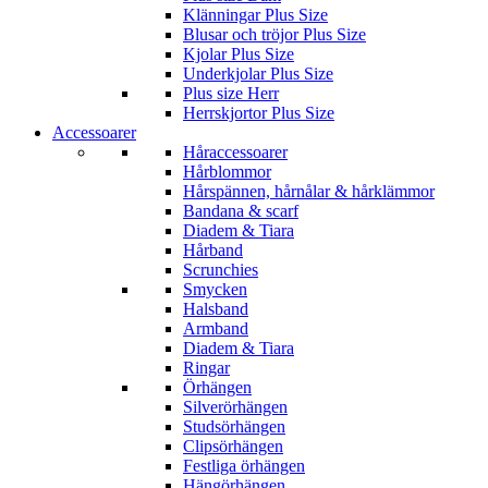
Klänningar Plus Size
Blusar och tröjor Plus Size
Kjolar Plus Size
Underkjolar Plus Size
Plus size Herr
Herrskjortor Plus Size
Accessoarer
Håraccessoarer
Hårblommor
Hårspännen, hårnålar & hårklämmor
Bandana & scarf
Diadem & Tiara
Hårband
Scrunchies
Smycken
Halsband
Armband
Diadem & Tiara
Ringar
Örhängen
Silverörhängen
Studsörhängen
Clipsörhängen
Festliga örhängen
Hängörhängen