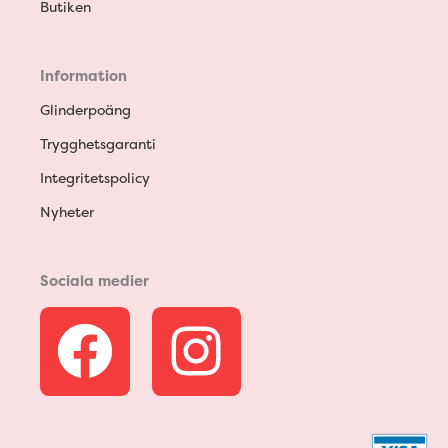
Butiken
Information
Glinderpoäng
Trygghetsgaranti
Integritetspolicy
Nyheter
Sociala medier
F
I
a
n
c
s