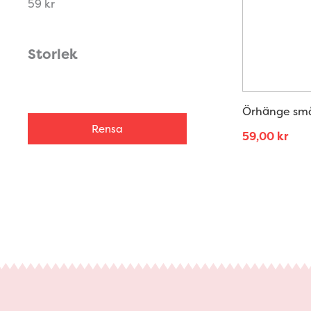
59 kr
Storlek
Örhänge små 
Rensa
59,00
kr