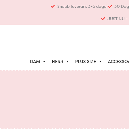
Hoppa
Snabb leverans 3-5 dagar
30 Dag
till
innehåll
JUST NU - K
DAM
HERR
PLUS SIZE
ACCESSO