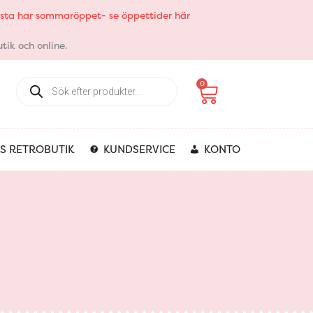
elsta har sommaröppet- se öppettider här
tik och online.
Products
Varukorg
0
search
S RETROBUTIK
KUNDSERVICE
KONTO