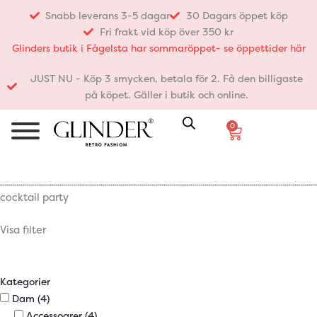
Hoppa
Snabb leverans 3-5 dagar
30 Dagars öppet köp
till
Fri frakt vid köp över 350 kr
innehåll
Glinders butik i Fågelsta har sommaröppet- se öppettider här
JUST NU - Köp 3 smycken, betala för 2. Få den billigaste
på köpet. Gäller i butik och online.
0
Varukorg
cocktail party
Visa filter
Kategorier
Dam
(4)
Accessoarer
(4)