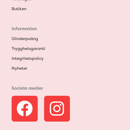
Butiken
Information
Glinderpoäng
Trygghetsgaranti
Integritetspolicy
Nyheter
Sociala medier
F
I
a
n