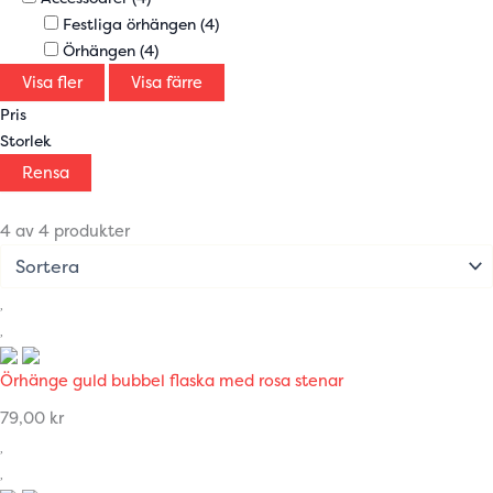
Festliga örhängen
(4)
Örhängen
(4)
Visa fler
Visa färre
Pris
Storlek
Rensa
4 av 4 produkter
Örhänge guld bubbel flaska med rosa stenar
79,00
kr