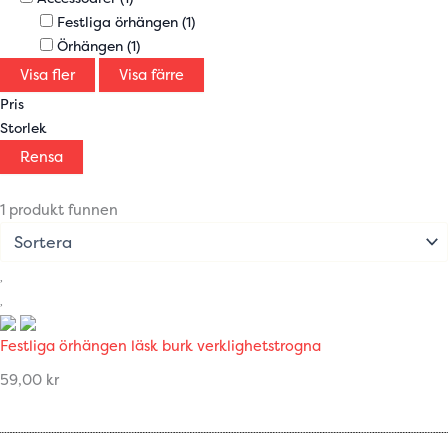
Festliga örhängen
(1)
Örhängen
(1)
Visa fler
Visa färre
Pris
Storlek
Rensa
1 produkt funnen
Festliga örhängen läsk burk verklighetstrogna
59,00
kr