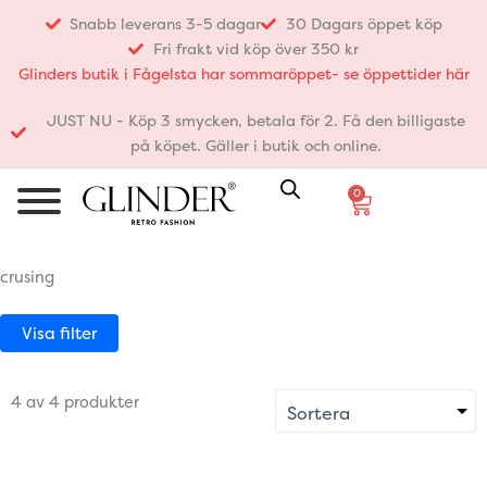
Hoppa
Snabb leverans 3-5 dagar
30 Dagars öppet köp
till
Fri frakt vid köp över 350 kr
innehåll
Glinders butik i Fågelsta har sommaröppet- se öppettider här
JUST NU - Köp 3 smycken, betala för 2. Få den billigaste
på köpet. Gäller i butik och online.
0
Varukorg
crusing
Visa filter
4 av 4 produkter