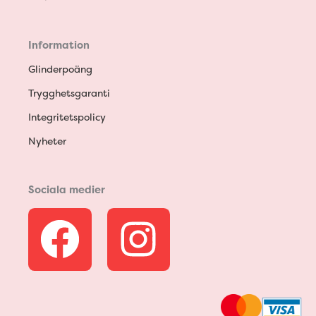
Information
Glinderpoäng
Trygghetsgaranti
Integritetspolicy
Nyheter
Sociala medier
F
I
a
n
c
s