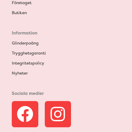
Företaget
Butiken
Information
Glinderpoäng
Trygghetsgaranti
Integritetspolicy
Nyheter
Sociala medier
F
I
a
n