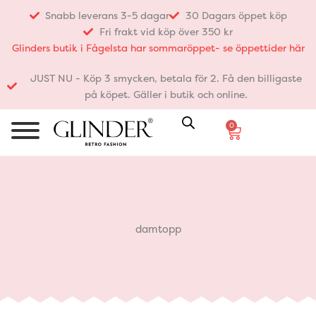
Hoppa
Snabb leverans 3-5 dagar
30 Dagars öppet köp
till
Fri frakt vid köp över 350 kr
innehåll
Glinders butik i Fågelsta har sommaröppet- se öppettider här
JUST NU - Köp 3 smycken, betala för 2. Få den billigaste
på köpet. Gäller i butik och online.
0
Varukorg
damtopp