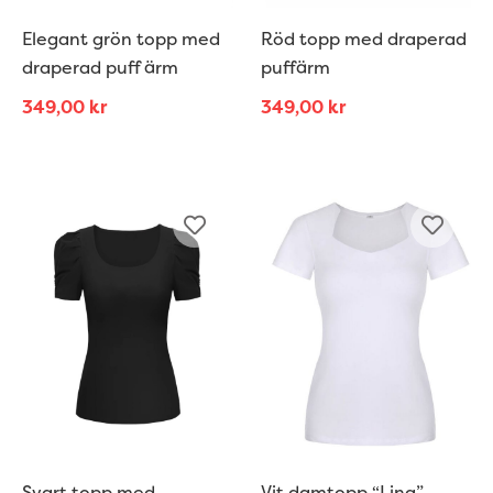
Elegant grön topp med
Röd topp med draperad
draperad puff ärm
puffärm
349,00
kr
349,00
kr
Svart topp med
Vit damtopp “Lina”