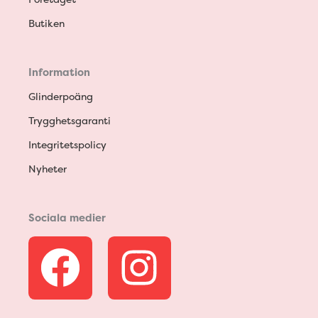
Butiken
Information
Glinderpoäng
Trygghetsgaranti
Integritetspolicy
Nyheter
Sociala medier
F
I
a
n