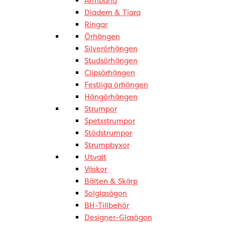
Armband
Diadem & Tiara
Ringar
Örhängen
Silverörhängen
Studsörhängen
Clipsörhängen
Festliga örhängen
Hängörhängen
Strumpor
Spetsstrumpor
Stödstrumpor
Strumpbyxor
Utvalt
Väskor
Bälten & Skärp
Solglasögon
BH-Tillbehör
Designer-Glasögon