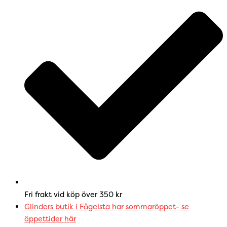
Fri frakt vid köp över 350 kr
Glinders butik i Fågelsta har sommaröppet- se
öppettider här