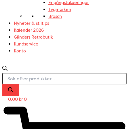
Engångstatueringar
Tygmärken
Brosch
Nyheter & stiltips
Kalender 2026
Glinders Retrobutik
Kundservice
Konto
0,00
kr
0