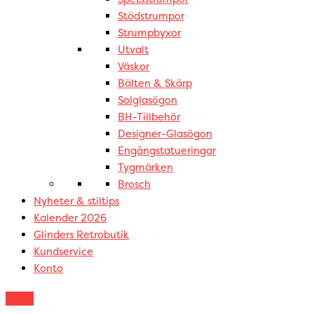
Stödstrumpor
Strumpbyxor
Utvalt
Väskor
Bälten & Skärp
Solglasögon
BH-Tillbehör
Designer-Glasögon
Engångstatueringar
Tygmärken
Brosch
Nyheter & stiltips
Kalender 2026
Glinders Retrobutik
Kundservice
Konto