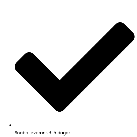
Products
Products
Hoppa
search
search
till
innehåll
Snabb leverans 3-5 dagar