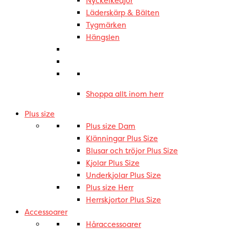
Nyckelkedjor
Läderskärp & Bälten
Tygmärken
Hängslen
Shoppa allt inom herr
Plus size
Plus size Dam
Klänningar Plus Size
Blusar och tröjor Plus Size
Kjolar Plus Size
Underkjolar Plus Size
Plus size Herr
Herrskjortor Plus Size
Accessoarer
Håraccessoarer