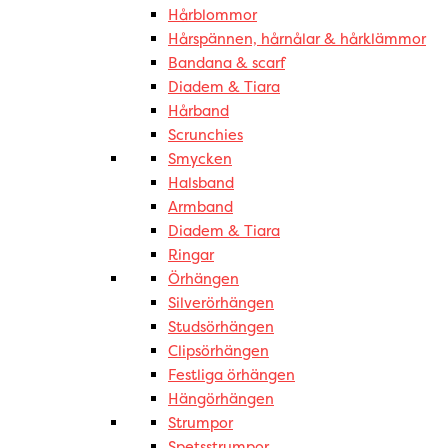
Hårblommor
Hårspännen, hårnålar & hårklämmor
Bandana & scarf
Diadem & Tiara
Hårband
Scrunchies
Smycken
Halsband
Armband
Diadem & Tiara
Ringar
Örhängen
Silverörhängen
Studsörhängen
Clipsörhängen
Festliga örhängen
Hängörhängen
Strumpor
Spetsstrumpor