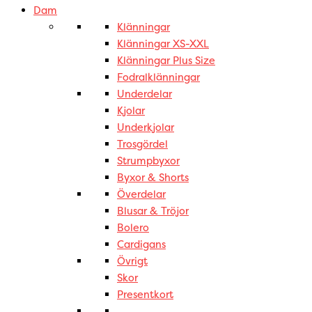
Dam
Klänningar
Klänningar XS-XXL
Klänningar Plus Size
Fodralklänningar
Underdelar
Kjolar
Underkjolar
Trosgördel
Strumpbyxor
Byxor & Shorts
Överdelar
Blusar & Tröjor
Bolero
Cardigans
Övrigt
Skor
Presentkort