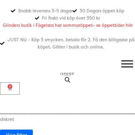
Hoppa
till
Snabb leverans 3-5 dagar
30 Dagars öppet köp
innehåll
Fri frakt vid köp över 350 kr
Glinders butik i Fågelsta har sommaröppet- se öppettider här
JUST NU - Köp 3 smycken, betala för 2. Få den billigaste på
köpet. Gäller i butik och online.
0
Varukorg
diskret
Visa filter