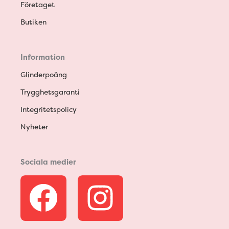
Företaget
Butiken
Information
Glinderpoäng
Trygghetsgaranti
Integritetspolicy
Nyheter
Sociala medier
F
I
a
n