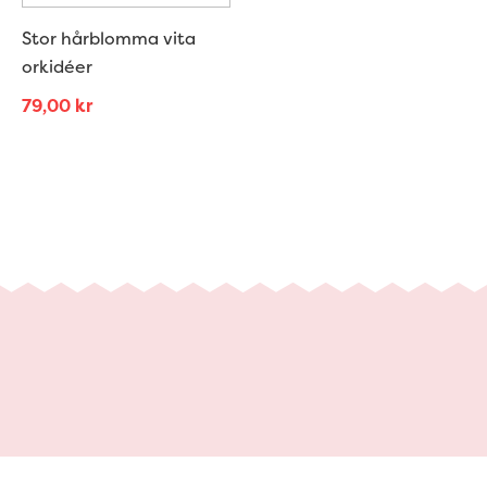
Stor hårblomma vita
orkidéer
79,00
kr