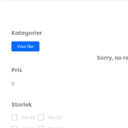
Kategorier
Visa fler
Sorry, no r
Pris
0
Storlek
2XL
(0)
3XL
(0)