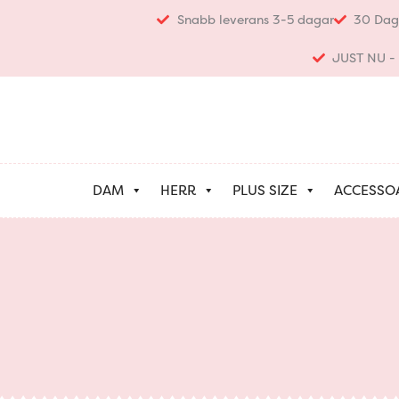
Hoppa
Snabb leverans 3-5 dagar
30 Dag
till
innehåll
JUST NU - K
DAM
HERR
PLUS SIZE
ACCESSO