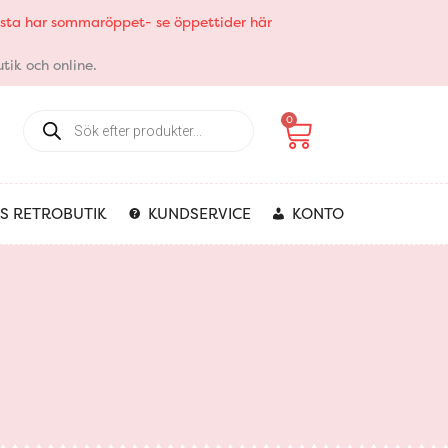
elsta har sommaröppet- se öppettider här
tik och online.
Products
Varukorg
0
search
S RETROBUTIK
KUNDSERVICE
KONTO