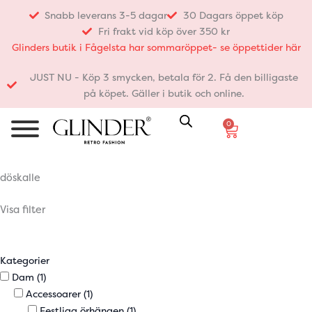
Hoppa
Snabb leverans 3-5 dagar
30 Dagars öppet köp
till
Fri frakt vid köp över 350 kr
innehåll
Glinders butik i Fågelsta har sommaröppet- se öppettider här
JUST NU - Köp 3 smycken, betala för 2. Få den billigaste
på köpet. Gäller i butik och online.
0
Varukorg
döskalle
Visa filter
Kategorier
Dam
(1)
Accessoarer
(1)
Festliga örhängen
(1)