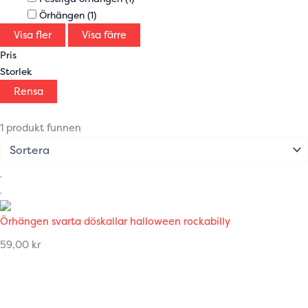
Örhängen
(1)
Visa fler
Visa färre
Pris
Storlek
Rensa
1 produkt funnen
Örhängen svarta döskallar halloween rockabilly
59,00
kr