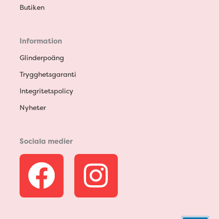
Butiken
Information
Glinderpoäng
Trygghetsgaranti
Integritetspolicy
Nyheter
Sociala medier
F
I
a
n
c
s