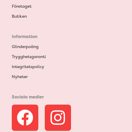
Företaget
Butiken
Information
Glinderpoäng
Trygghetsgaranti
Integritetspolicy
Nyheter
Sociala medier
F
I
a
n