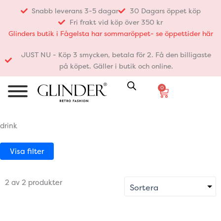
Hoppa
Snabb leverans 3-5 dagar
30 Dagars öppet köp
till
Fri frakt vid köp över 350 kr
innehåll
Glinders butik i Fågelsta har sommaröppet- se öppettider här
JUST NU - Köp 3 smycken, betala för 2. Få den billigaste
på köpet. Gäller i butik och online.
0
Varukorg
drink
Visa filter
2 av 2 produkter