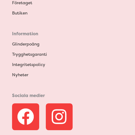
Företaget
Butiken
Information
Glinderpoäng
Trygghetsgaranti
Integritetspolicy
Nyheter
Sociala medier
F
I
a
n