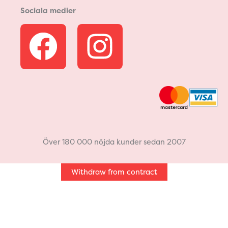
Sociala medier
F
I
a
n
c
s
e
t
b
a
Över 180 000 nöjda kunder sedan 2007
o
g
Withdraw from contract
o
r