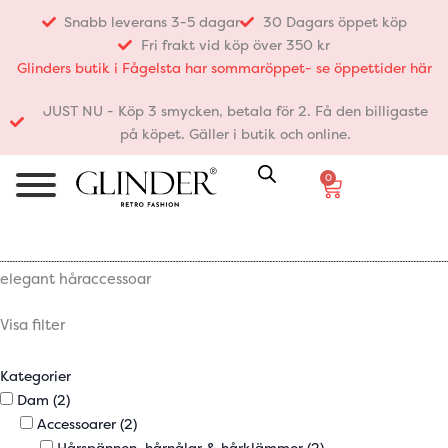
Hoppa
Snabb leverans 3-5 dagar
30 Dagars öppet köp
till
Fri frakt vid köp över 350 kr
innehåll
Glinders butik i Fågelsta har sommaröppet- se öppettider här
JUST NU - Köp 3 smycken, betala för 2. Få den billigaste
på köpet. Gäller i butik och online.
0
Varukorg
elegant håraccessoar
Visa filter
Kategorier
Dam
(2)
Accessoarer
(2)
Hårspännen, hårnålar & hårklämmor
(2)