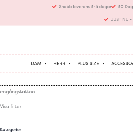
Hoppa
Snabb leverans 3-5 dagar
30 Dag
till
innehåll
JUST NU - K
DAM
HERR
PLUS SIZE
ACCESSO
engångstattoo
Visa filter
Kategorier