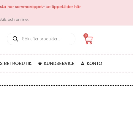
elsta har sommaröppet- se öppettider här
tik och online.
Products
Varukorg
0
search
S RETROBUTIK
KUNDSERVICE
KONTO