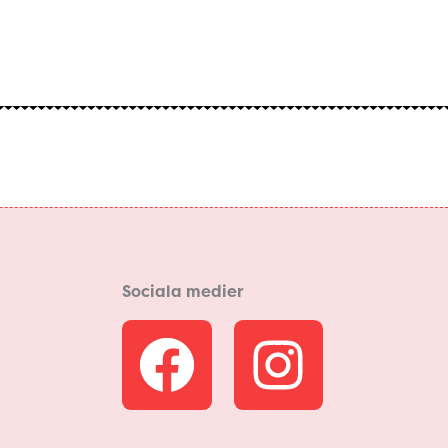
Sociala medier
F
I
a
n