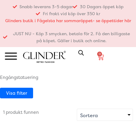
Hoppa
Snabb leverans 3-5 dagar
30 Dagars öppet köp
till
Fri frakt vid köp över 350 kr
innehåll
Glinders butik i Fågelsta har sommaröppet- se öppettider här
JUST NU - Köp 3 smycken, betala för 2. Få den billigaste
på köpet. Gäller i butik och online.
0
Varukorg
Engångstatuering
Visa filter
1 produkt funnen