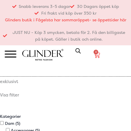
Hoppa
Snabb leverans 3-5 dagar
30 Dagars öppet köp
till
Fri frakt vid köp över 350 kr
innehåll
Glinders butik i Fågelsta har sommaröppet- se öppettider här
JUST NU - Köp 3 smycken, betala för 2. Få den billigaste
på köpet. Gäller i butik och online.
0
Varukorg
exklusivt
Visa filter
Kategorier
Dam
(5)
Accessoarer
(5)