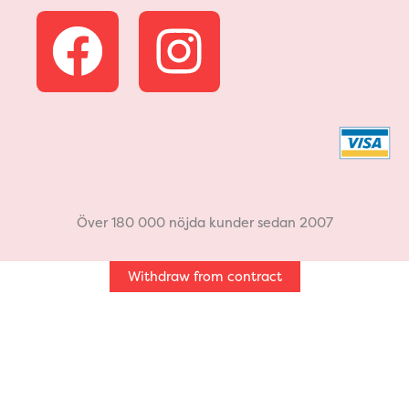
F
I
a
n
c
s
e
t
b
a
Över 180 000 nöjda kunder sedan 2007
o
g
Withdraw from contract
o
r
k
a