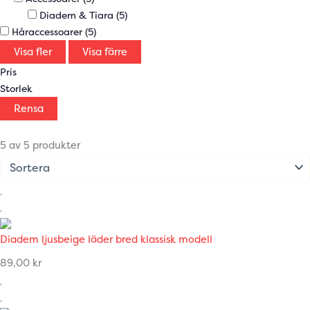
Diadem & Tiara
(5)
Håraccessoarer
(5)
Visa fler
Visa färre
Pris
Storlek
Rensa
5 av 5 produkter
Diadem ljusbeige läder bred klassisk modell
89,00
kr