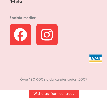
Nyheter
Sociala medier
F
I
a
n
c
s
e
t
b
a
Över 180 000 nöjda kunder sedan 2007
o
g
Withdraw from contract