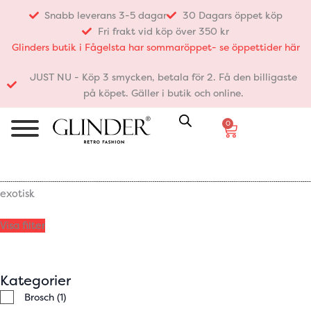
Hoppa
Snabb leverans 3-5 dagar
30 Dagars öppet köp
till
Fri frakt vid köp över 350 kr
innehåll
Glinders butik i Fågelsta har sommaröppet- se öppettider här
JUST NU - Köp 3 smycken, betala för 2. Få den billigaste
på köpet. Gäller i butik och online.
0
Varukorg
exotisk
Visa filter
Kategorier
Brosch
(1)