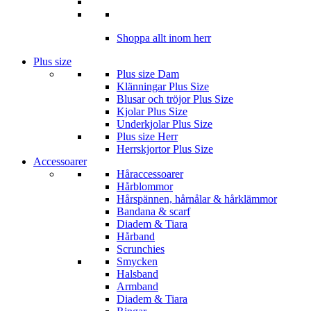
Shoppa allt inom herr
Plus size
Plus size Dam
Klänningar Plus Size
Blusar och tröjor Plus Size
Kjolar Plus Size
Underkjolar Plus Size
Plus size Herr
Herrskjortor Plus Size
Accessoarer
Håraccessoarer
Hårblommor
Hårspännen, hårnålar & hårklämmor
Bandana & scarf
Diadem & Tiara
Hårband
Scrunchies
Smycken
Halsband
Armband
Diadem & Tiara