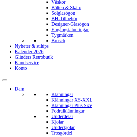
Väskor
Bälten & Skärp
Solglasögon
BH-Tillbehör
Designer-Glasögon
Engångstatueringar
Tygmärken
Brosch
Nyheter & stiltips
Kalender 2026
Glinders Retrobutik
Kundservice
Konto
Dam
Klänningar
Klänningar XS-XXL
Klänningar Plus Size
Fodralklänningar
Underdelar
Kjolar
Underkjolar
Trosgördel