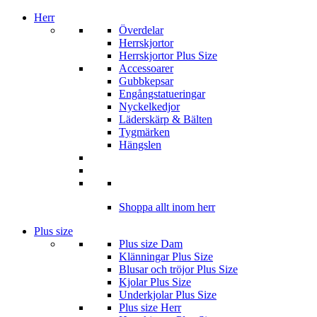
Herr
Överdelar
Herrskjortor
Herrskjortor Plus Size
Accessoarer
Gubbkepsar
Engångstatueringar
Nyckelkedjor
Läderskärp & Bälten
Tygmärken
Hängslen
Shoppa allt inom herr
Plus size
Plus size Dam
Klänningar Plus Size
Blusar och tröjor Plus Size
Kjolar Plus Size
Underkjolar Plus Size
Plus size Herr