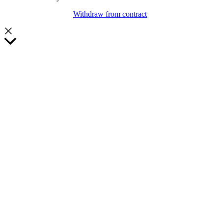
Withdraw from contract
Rulla
till
toppen