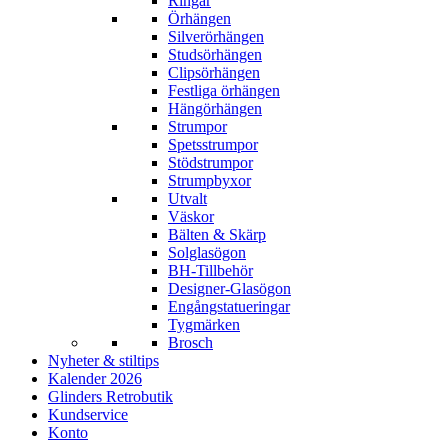
Ringar
Örhängen
Silverörhängen
Studsörhängen
Clipsörhängen
Festliga örhängen
Hängörhängen
Strumpor
Spetsstrumpor
Stödstrumpor
Strumpbyxor
Utvalt
Väskor
Bälten & Skärp
Solglasögon
BH-Tillbehör
Designer-Glasögon
Engångstatueringar
Tygmärken
Brosch
Nyheter & stiltips
Kalender 2026
Glinders Retrobutik
Kundservice
Konto