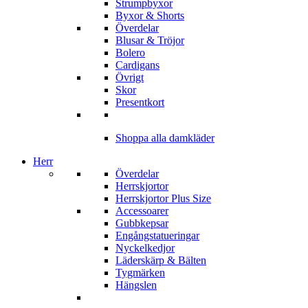
Strumpbyxor
Byxor & Shorts
Överdelar
Blusar & Tröjor
Bolero
Cardigans
Övrigt
Skor
Presentkort
Shoppa alla damkläder
Herr
Överdelar
Herrskjortor
Herrskjortor Plus Size
Accessoarer
Gubbkepsar
Engångstatueringar
Nyckelkedjor
Läderskärp & Bälten
Tygmärken
Hängslen