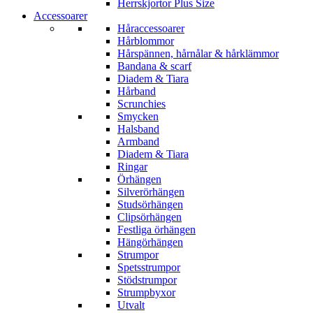
Herrskjortor Plus Size
Accessoarer
Håraccessoarer
Hårblommor
Hårspännen, hårnålar & hårklämmor
Bandana & scarf
Diadem & Tiara
Hårband
Scrunchies
Smycken
Halsband
Armband
Diadem & Tiara
Ringar
Örhängen
Silverörhängen
Studsörhängen
Clipsörhängen
Festliga örhängen
Hängörhängen
Strumpor
Spetsstrumpor
Stödstrumpor
Strumpbyxor
Utvalt