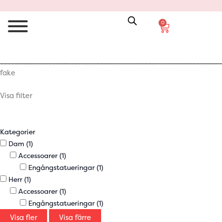
0
Varukorg
fake
Visa filter
Kategorier
Dam
(1)
Accessoarer
(1)
Engångstatueringar
(1)
Herr
(1)
Accessoarer
(1)
Engångstatueringar
(1)
Visa fler
Visa färre