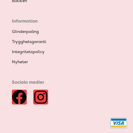
Butiken
Information
Glinderpoäng
Trygghetsgaranti
Integritetspolicy
Nyheter
Sociala medier
F
I
a
n
c
s