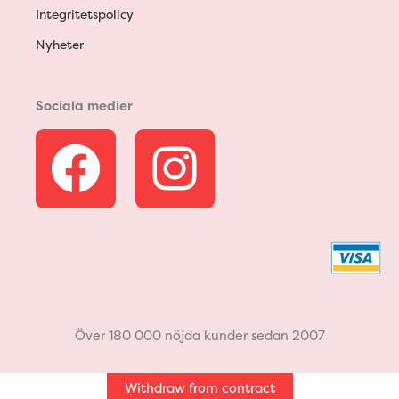
Integritetspolicy
Nyheter
Sociala medier
F
I
a
n
c
s
e
t
b
a
Över 180 000 nöjda kunder sedan 2007
o
g
Withdraw from contract