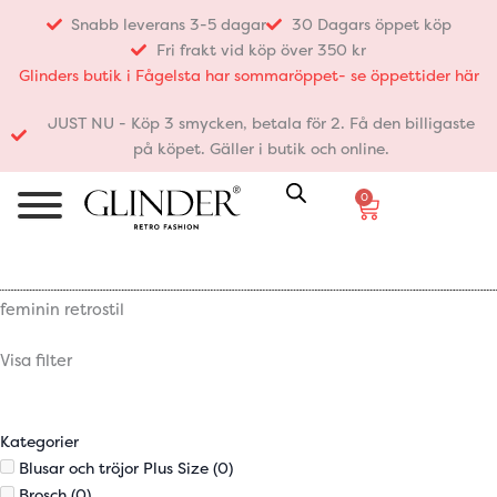
Hoppa
Snabb leverans 3-5 dagar
30 Dagars öppet köp
till
Fri frakt vid köp över 350 kr
innehåll
Glinders butik i Fågelsta har sommaröppet- se öppettider här
JUST NU - Köp 3 smycken, betala för 2. Få den billigaste
på köpet. Gäller i butik och online.
0
Varukorg
feminin retrostil
Visa filter
Kategorier
Blusar och tröjor Plus Size
(0)
Brosch
(0)