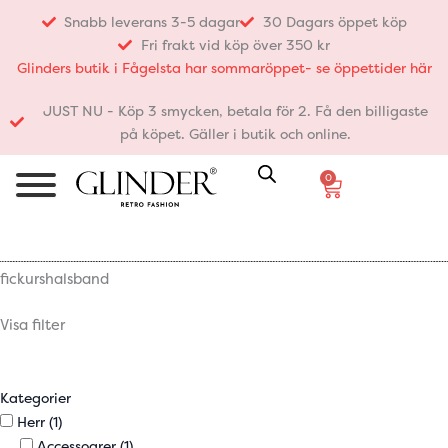
Hoppa
Snabb leverans 3-5 dagar
30 Dagars öppet köp
till
Fri frakt vid köp över 350 kr
innehåll
Glinders butik i Fågelsta har sommaröppet- se öppettider här
JUST NU - Köp 3 smycken, betala för 2. Få den billigaste
på köpet. Gäller i butik och online.
0
Varukorg
fickurshalsband
Visa filter
Kategorier
Herr
(1)
Accessoarer
(1)