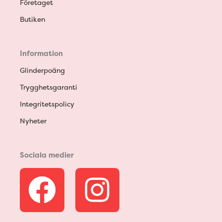
Företaget
Butiken
Information
Glinderpoäng
Trygghetsgaranti
Integritetspolicy
Nyheter
Sociala medier
F
I
a
n