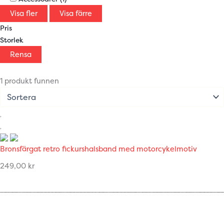
Visa fler
Visa färre
Pris
Storlek
Rensa
1 produkt funnen
Bronsfärgat retro fickurshalsband med motorcykelmotiv
249,00
kr