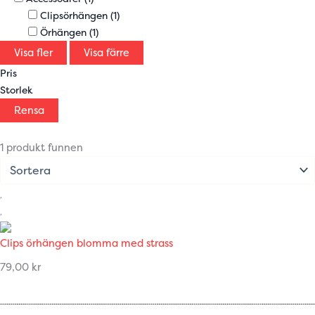
Clipsörhängen
(1)
Örhängen
(1)
Visa fler
Visa färre
Pris
Storlek
Rensa
1 produkt funnen
Clips örhängen blomma med strass
79,00
kr