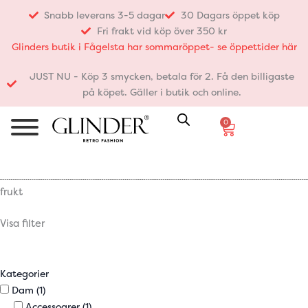
Hoppa
Snabb leverans 3-5 dagar
30 Dagars öppet köp
till
Fri frakt vid köp över 350 kr
innehåll
Glinders butik i Fågelsta har sommaröppet- se öppettider här
JUST NU - Köp 3 smycken, betala för 2. Få den billigaste
på köpet. Gäller i butik och online.
0
Varukorg
frukt
Visa filter
Kategorier
Dam
(1)
Accessoarer
(1)