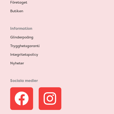
Företaget
Butiken
Information
Glinderpoäng
Trygghetsgaranti
Integritetspolicy
Nyheter
Sociala medier
F
I
a
n