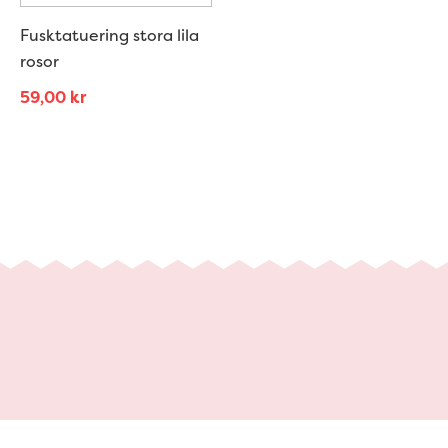
Fusktatuering stora lila
rosor
59,00
kr