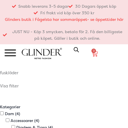
Hoppa
Snabb leverans 3-5 dagar
30 Dagars öppet köp
till
Fri frakt vid köp över 350 kr
innehåll
Glinders butik i Fågelsta har sommaröppet- se öppettider här
JUST NU - Köp 3 smycken, betala för 2. Få den billigaste
på köpet. Gäller i butik och online.
0
Varukorg
fuskläder
Visa filter
Kategorier
Dam
(4)
Accessoarer
(4)
Diadem & Tiara
(4)