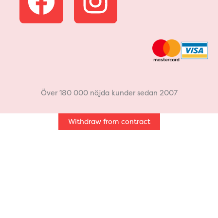
a
n
c
s
e
t
b
a
Över 180 000 nöjda kunder sedan 2007
o
g
Withdraw from contract
o
r
k
a
m