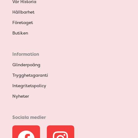
Vår Historia
Hållbarhet
Företaget
Butiken
Information
Glinderpoäng
Trygghetsgaranti
Integritetspolicy
Nyheter
Sociala medier
F
I