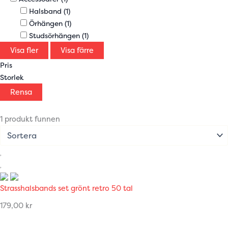
Halsband
(1)
Örhängen
(1)
Studsörhängen
(1)
Visa fler
Visa färre
Pris
Storlek
Rensa
1 produkt funnen
Strasshalsbands set grönt retro 50 tal
179,00
kr