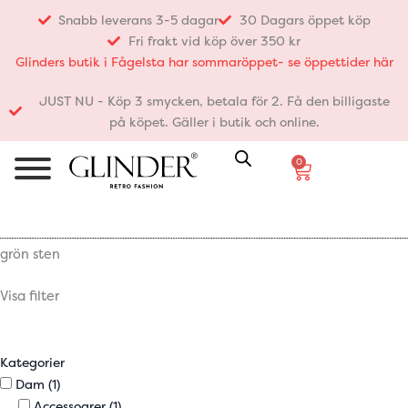
Hoppa
Snabb leverans 3-5 dagar
30 Dagars öppet köp
till
Fri frakt vid köp över 350 kr
innehåll
Glinders butik i Fågelsta har sommaröppet- se öppettider här
JUST NU - Köp 3 smycken, betala för 2. Få den billigaste
på köpet. Gäller i butik och online.
0
Varukorg
grön sten
Visa filter
Kategorier
Dam
(1)
Accessoarer
(1)