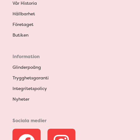
Vår Historia
Hållbarhet
Företaget
Butiken
Information
Glinderpoäng
Trygghetsgaranti
Integritetspolicy
Nyheter
Sociala medier
F
I