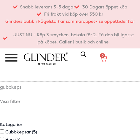
Hoppa
Snabb leverans 3-5 dagar
30 Dagars öppet köp
till
Fri frakt vid köp över 350 kr
innehåll
Glinders butik i Fågelsta har sommaröppet- se öppettider här
JUST NU - Köp 3 smycken, betala för 2. Få den billigaste
på köpet. Gäller i butik och online.
0
Varukorg
gubbkeps
Visa filter
Kategorier
Gubbkepsar
(5)
Herr
(5)