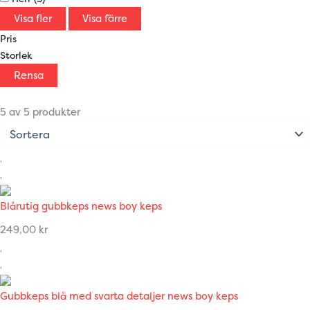
Visa fler
Visa färre
Pris
Storlek
Rensa
5 av 5 produkter
Blårutig gubbkeps news boy keps
249,00
kr
Gubbkeps blå med svarta detaljer news boy keps