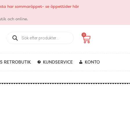
elsta har sommaröppet- se öppettider här
tik och online.
Products
Varukorg
0
search
S RETROBUTIK
KUNDSERVICE
KONTO