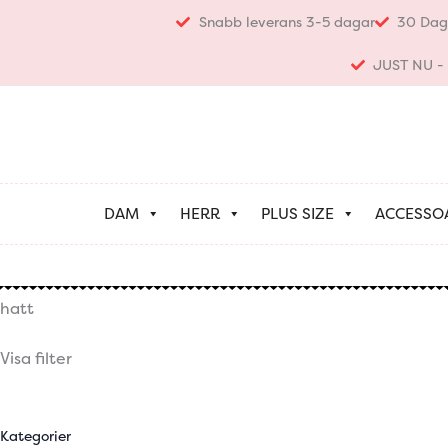
Hoppa
Snabb leverans 3-5 dagar
30 Dag
till
innehåll
JUST NU - K
DAM
HERR
PLUS SIZE
ACCESSO
hatt
Visa filter
Kategorier