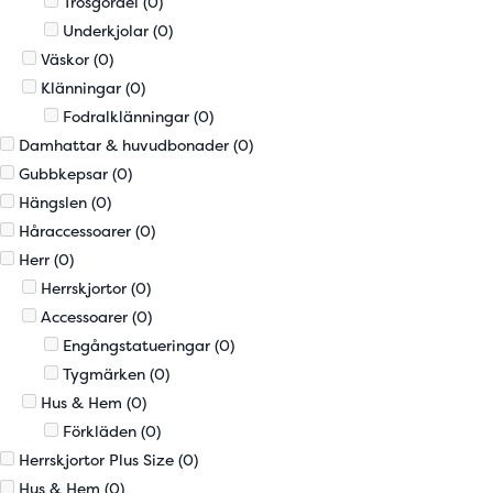
Trosgördel
(0)
Underkjolar
(0)
Väskor
(0)
Klänningar
(0)
Fodralklänningar
(0)
Damhattar & huvudbonader
(0)
Gubbkepsar
(0)
Hängslen
(0)
Håraccessoarer
(0)
Herr
(0)
Herrskjortor
(0)
Accessoarer
(0)
Engångstatueringar
(0)
Tygmärken
(0)
Hus & Hem
(0)
Förkläden
(0)
Herrskjortor Plus Size
(0)
Hus & Hem
(0)