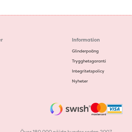
r
Information
Glinderpoäng
Trygghetsgaranti
Integritetspolicy
Nyheter
Över 180 000 nöjda kunder sedan 2007