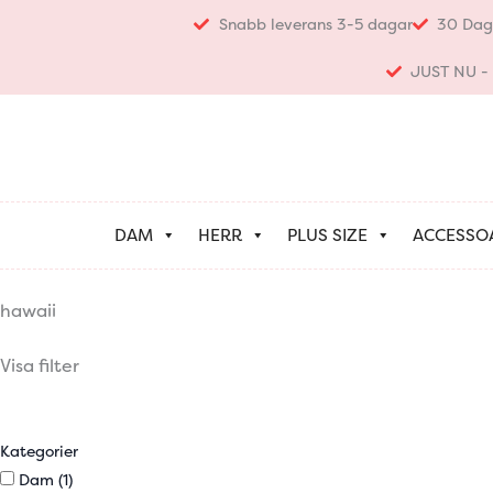
Hoppa
Snabb leverans 3-5 dagar
30 Dag
till
innehåll
JUST NU - K
DAM
HERR
PLUS SIZE
ACCESSO
hawaii
Visa filter
Kategorier
Dam
(1)