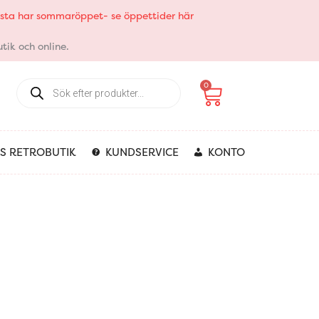
elsta har sommaröppet- se öppettider här
tik och online.
Products
Varukorg
0
search
S RETROBUTIK
KUNDSERVICE
KONTO