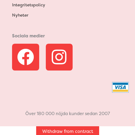
Integritetspolicy
Nyheter
Sociala medier
F
I
a
n
c
s
e
t
b
a
Över 180 000 nöjda kunder sedan 2007
o
g
Withdraw from contract