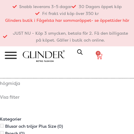
Hoppa
Snabb leverans 3-5 dagar
30 Dagars öppet köp
till
Fri frakt vid köp över 350 kr
innehåll
Glinders butik i Fågelsta har sommaröppet- se öppettider här
JUST NU - Köp 3 smycken, betala för 2. Få den billigaste
på köpet. Gäller i butik och online.
0
Varukorg
högmidja
Visa filter
Kategorier
Blusar och tröjor Plus Size
(0)
Brosch
(0)