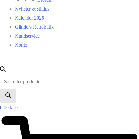
Nyheter & stiltips
Kalender 2026
Glinders Retrobutik
Kundservice
Konto
Products
search
0,00
kr
0