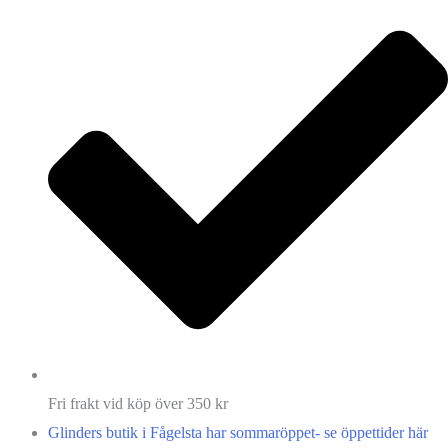
Fri frakt vid köp över 350 kr
Glinders butik i Fågelsta har sommaröppet- se öppettider här