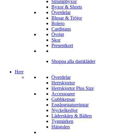
Strumpbyxor
Byxor & Shorts
Överdelar
Blusar & Tröjor
Bolero
Cardigans
Övrigt
Skor
Presentkort
Shoppa alla damkläder
Herr
Överdelar
Herrskjortor
Herrskjortor Plus Size
Accessoarer
Gubbkepsar
Engångstatueringar
Nyckelkedjor
Läderskärp & Bälten
Tygmärken
Hängslen