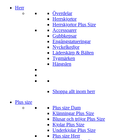
Herr
Överdelar
Herrskjortor
Herrskjortor Plus Size
Accessoarer
Gubbkepsar
Engångstatueringar
Nyckelkedjor
Läderskärp & Bälten
Tygmärken
Hängslen
Shoppa allt inom herr
Plus size
Plus size Dam
Klänningar Plus Size
Blusar och tröjor Plus Size
Kjolar Plus Size
Underkjolar Plus Size
Plus size Herr