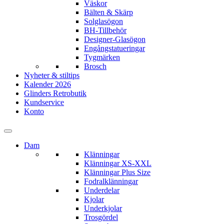
Väskor
Bälten & Skärp
Solglasögon
BH-Tillbehör
Designer-Glasögon
Engångstatueringar
Tygmärken
Brosch
Nyheter & stiltips
Kalender 2026
Glinders Retrobutik
Kundservice
Konto
Dam
Klänningar
Klänningar XS-XXL
Klänningar Plus Size
Fodralklänningar
Underdelar
Kjolar
Underkjolar
Trosgördel