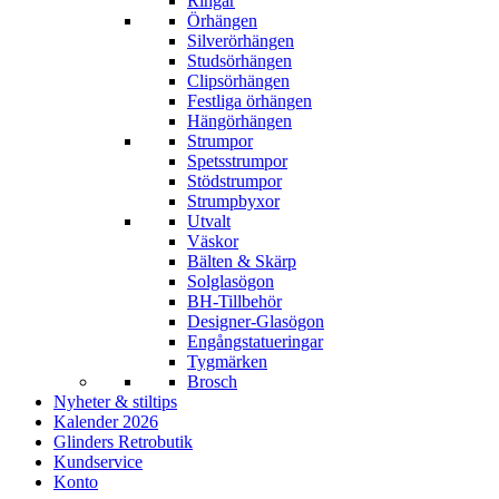
Ringar
Örhängen
Silverörhängen
Studsörhängen
Clipsörhängen
Festliga örhängen
Hängörhängen
Strumpor
Spetsstrumpor
Stödstrumpor
Strumpbyxor
Utvalt
Väskor
Bälten & Skärp
Solglasögon
BH-Tillbehör
Designer-Glasögon
Engångstatueringar
Tygmärken
Brosch
Nyheter & stiltips
Kalender 2026
Glinders Retrobutik
Kundservice
Konto