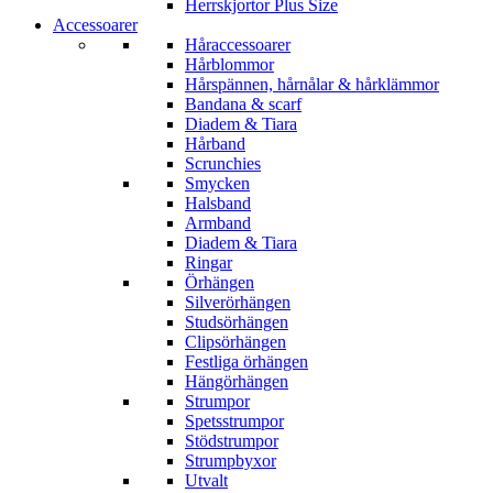
Herrskjortor Plus Size
Accessoarer
Håraccessoarer
Hårblommor
Hårspännen, hårnålar & hårklämmor
Bandana & scarf
Diadem & Tiara
Hårband
Scrunchies
Smycken
Halsband
Armband
Diadem & Tiara
Ringar
Örhängen
Silverörhängen
Studsörhängen
Clipsörhängen
Festliga örhängen
Hängörhängen
Strumpor
Spetsstrumpor
Stödstrumpor
Strumpbyxor
Utvalt