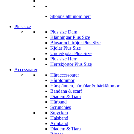
Shoppa allt inom herr
Plus size
Plus size Dam
Klänningar Plus Size
Blusar och tröjor Plus Size
Kjolar Plus Size
Underkjolar Plus Size
Plus size Herr
Herrskjortor Plus Size
Accessoarer
Håraccessoarer
Hårblommor
Hårspännen, hårnålar & hårklämmor
Bandana & scarf
Diadem & Tiara
Hårband
Scrunchies
Smycken
Halsband
Armband
Diadem & Tiara