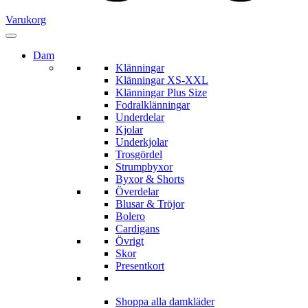
Varukorg
Dam
Klänningar
Klänningar XS-XXL
Klänningar Plus Size
Fodralklänningar
Underdelar
Kjolar
Underkjolar
Trosgördel
Strumpbyxor
Byxor & Shorts
Överdelar
Blusar & Tröjor
Bolero
Cardigans
Övrigt
Skor
Presentkort
Shoppa alla damkläder