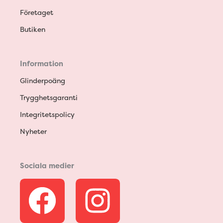
Företaget
Butiken
Information
Glinderpoäng
Trygghetsgaranti
Integritetspolicy
Nyheter
Sociala medier
F
I
a
n