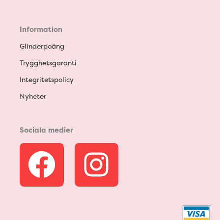
Information
Glinderpoäng
Trygghetsgaranti
Integritetspolicy
Nyheter
Sociala medier
F
I
a
n
c
s