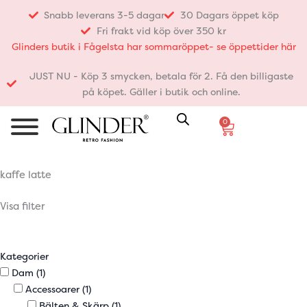
Hoppa
Snabb leverans 3-5 dagar
30 Dagars öppet köp
till
Fri frakt vid köp över 350 kr
innehåll
Glinders butik i Fågelsta har sommaröppet- se öppettider här
JUST NU - Köp 3 smycken, betala för 2. Få den billigaste
på köpet. Gäller i butik och online.
0
Varukorg
kaffe latte
Visa filter
Kategorier
Dam
(1)
Accessoarer
(1)
Bälten & Skärp
(1)