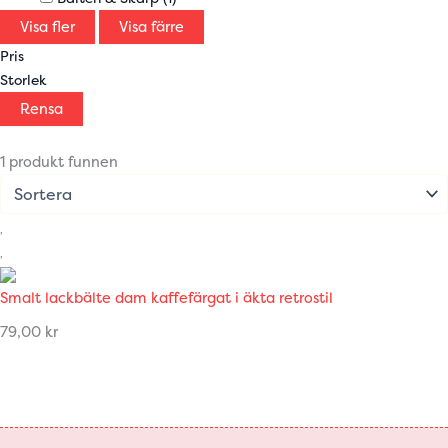
Visa fler
Visa färre
Pris
Storlek
Rensa
1 produkt funnen
Smalt lackbälte dam kaffefärgat i äkta retrostil
79,00
kr